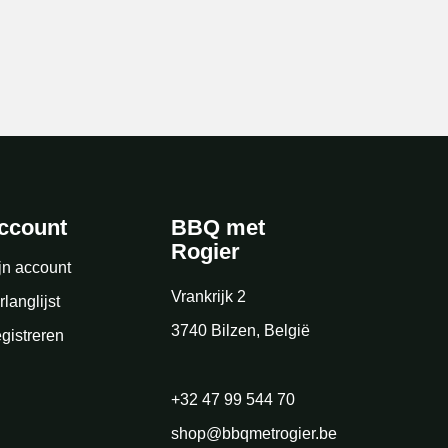
ccount
BBQ met
Rogier
jn account
Vrankrijk 2
rlanglijst
3740 Bilzen, België
gistreren
+32 47 99 544 70
shop@bbqmetrogier.be