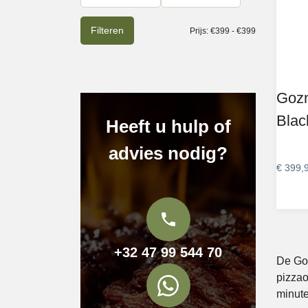
Filteren
Prijs:
€399
-
€399
Gozn
Blac
Heeft u hulp of
advies nodig?
€
399,
+32 47 99 544 70
De Goz
pizzao
minute