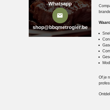
Whatsapp
Compac
brande
Waaro
shop@bbqmetrogier.be
Snel
Cons
Gasg
Comp
Gesc
Mode
Of je 
profes
Ontdek