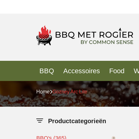
BBQ
Accessoires
Food
W
Home
Gozney Arc Lite
Productcategorieën
BBQ's (365)