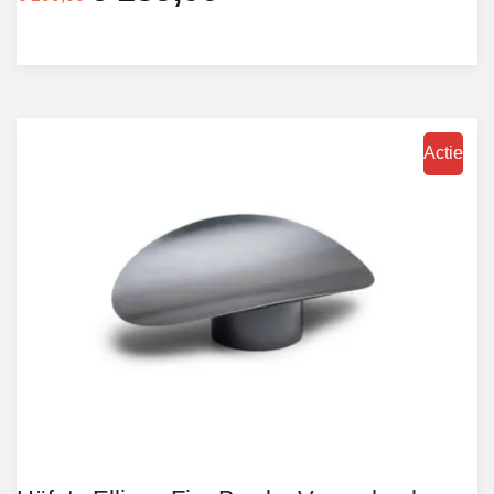
prijs
prijs
was:
is:
€ 299,00.
€ 189,00.
Actie