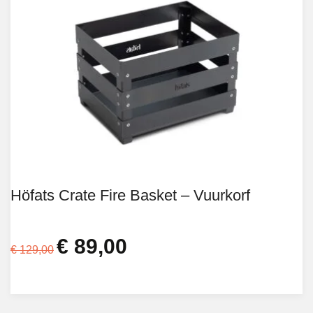
Höfats Crate Fire Basket – Vuurkorf
€
89,00
Oorspronkelijke
Huidige
€
129,00
prijs
prijs
was:
is:
€ 129,00.
€ 89,00.