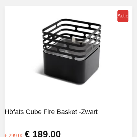
Actie
Höfats Cube Fire Basket -Zwart
€
189,00
Oorspronkelijke
Huidige
€
299,00