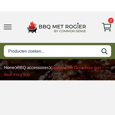
0
Home
BBQ accessoires
Braaimaster Door inlay duo –
deur inleg duo