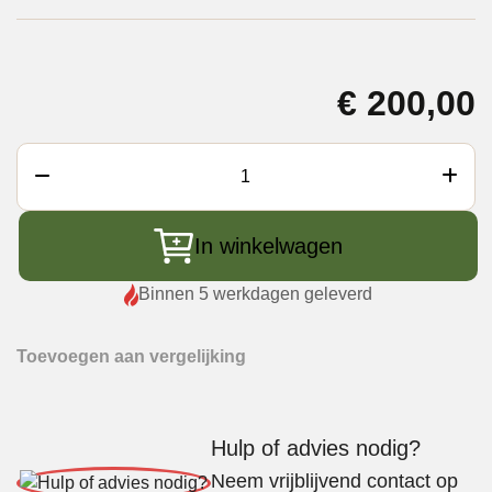
€
200,00
Braaimaster
Door
inlay
In winkelwagen
duo
-
Binnen 5 werkdagen geleverd
deur
inleg
Toevoegen aan vergelijking
duo
aantal
Hulp of advies nodig?
Neem vrijblijvend contact op