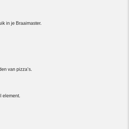
ik in je Braaimaster.
den van pizza’s.
ol element.