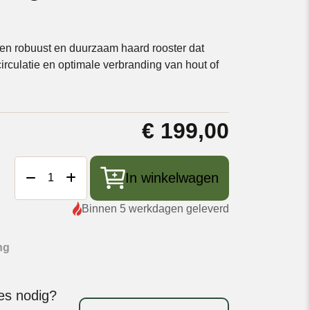
een robuust en duurzaam haard rooster dat
tcirculatie en optimale verbranding van hout of
€
199,00
Braaimaster
In winkelwagen
Firegrate
-
Binnen 5 werkdagen geleverd
Haardrooster
aantal
ng
ies nodig?