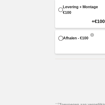
Levering + Montage
€100
+€100
Afhalen - €100
Toevoegen aan vergelijki