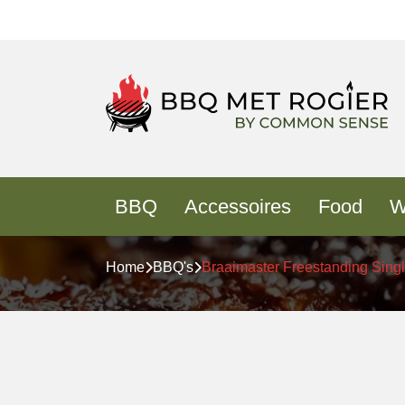
BBQ
Accessoires
Food
W
Home
BBQ's
Braaimaster Freestanding Sing