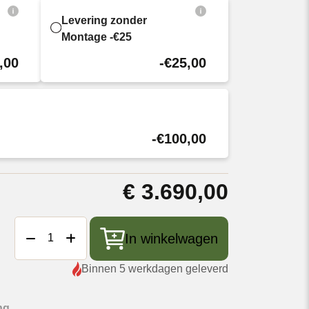
Levering zonder
Montage -€25
,00
-€25,00
-€100,00
€
3.690,00
Braaimaster
In winkelwagen
Freestanding
Single
Binnen 5 werkdagen geleverd
Corten
aantal
ng