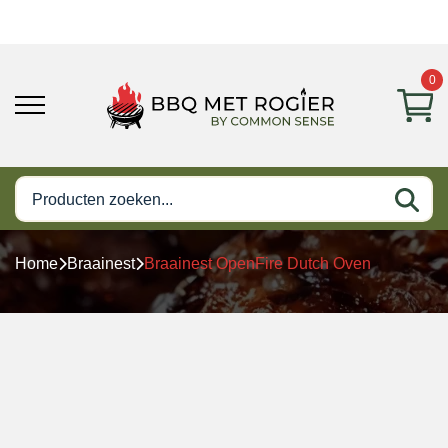
0
Home
Braainest
Braainest OpenFire Dutch Oven