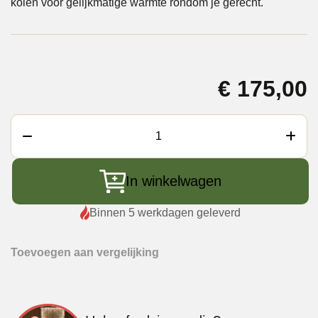
kolen voor gelijkmatige warmte rondom je gerecht.
€
175,00
Braainest
OpenFire
Dutch
In winkelwagen
Oven
aantal
Binnen 5 werkdagen geleverd
Toevoegen aan vergelijking