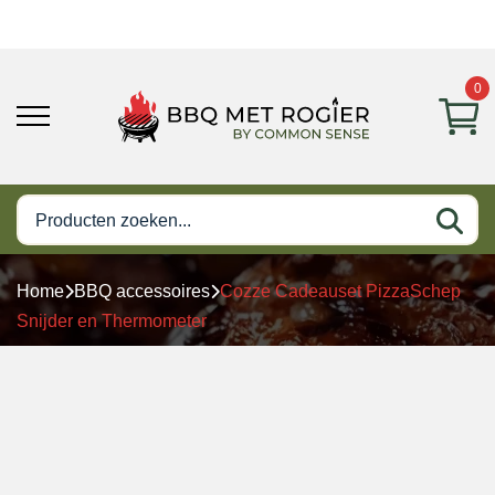
0
Home
BBQ accessoires
Cozze Cadeauset PizzaSchep
Snijder en Thermometer