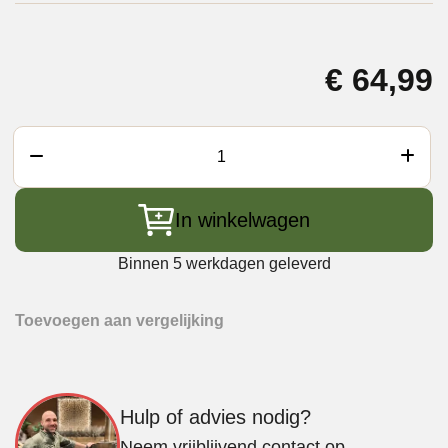
€
64,99
Cozze
Cadeauset
PizzaSchep
In winkelwagen
Snijder
en
Binnen 5 werkdagen geleverd
Thermometer
aantal
Toevoegen aan vergelijking
Hulp of advies nodig?
Neem vrijblijvend contact op