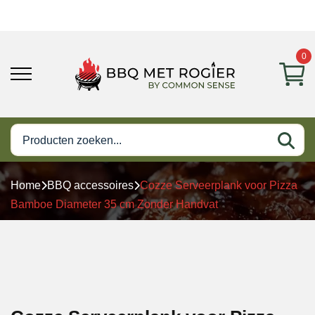
0
Home
BBQ accessoires
Cozze Serveerplank voor Pizza
Bamboe Diameter 35 cm Zonder Handvat