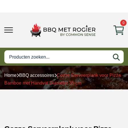
0
Home
BBQ accessoires
Cozze Serveerplank voor Pizza
Bamboe met Handvat Diameter 35 cm