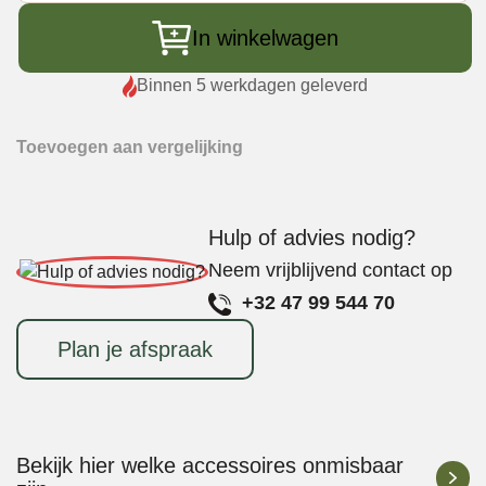
Serveerplank
voor
In winkelwagen
Pizza
Bamboe
Binnen 5 werkdagen geleverd
met
Handvat
Toevoegen aan vergelijking
Diameter
35
cm
Hulp of advies nodig?
aantal
Neem vrijblijvend contact op
+32 47 99 544 70
Plan je afspraak
Bekijk hier welke accessoires onmisbaar