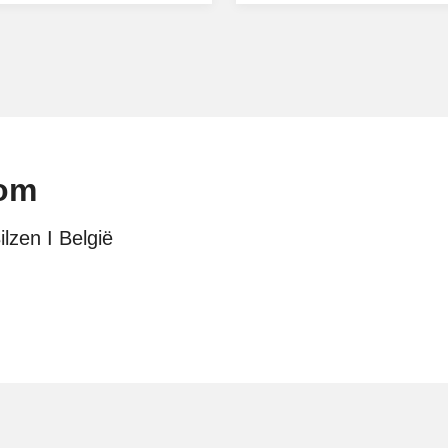
oom
lzen I België