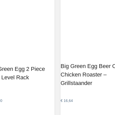
Big Green Egg Beer 
Green Egg 2 Piece
Chicken Roaster –
i Level Rack
Grillstaander
00
€
16,64