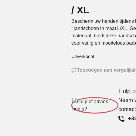
/ XL
Bescherm uw handen tijdens h
Handschoen in maat L/XL. Ge
materiaal, biedt deze handsc
voor veilig en moeiteloos bar
Uitverkocht
Toevoegen aan vergelijki
Hulp o
Neem vr
contac
+32