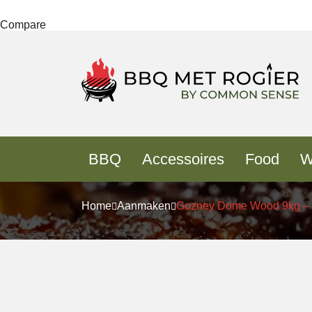
Compare
BBQ
Accessoires
Food
W
Home
Aanmaken
Gozney Dome Wood 9kg – 