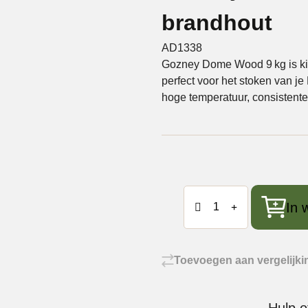
brandhout
l Off-Black
AD1338
Gozney Dome Wood 9 kg is ki
perfect voor het stoken van j
hoge temperatuur, consistent
ne Pizzaoven
Gozney
In 
Dome
Wood
9kg
-
Toevoegen aan vergelijki
brandhout
aantal
Hulp o