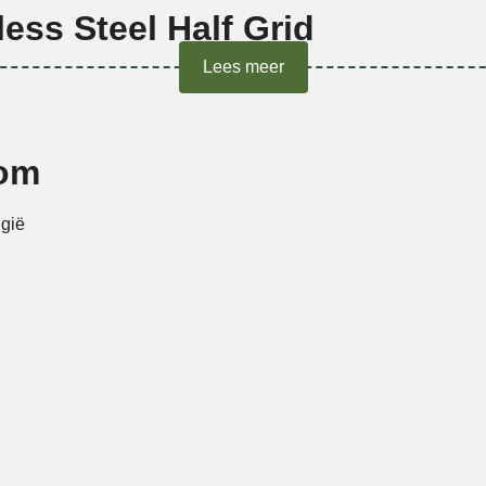
ess Steel Half Grid
Lees meer
oom
lgië