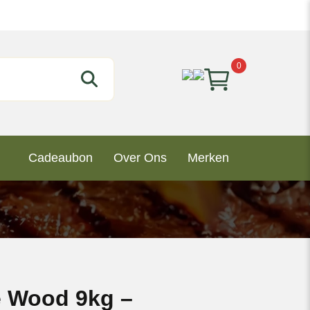
0
Cadeaubon
Over Ons
Merken
 Wood 9kg –