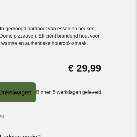
ln‑gedroogd hardhout van essen en beuken,
e Dome pizzaoven. Efficiënt brandend hout voor
e warmte en authentieke houtrook-smaak.
€
29,99
winkelwagen
Binnen 5 werkdagen geleverd
ng
f advies nodig?