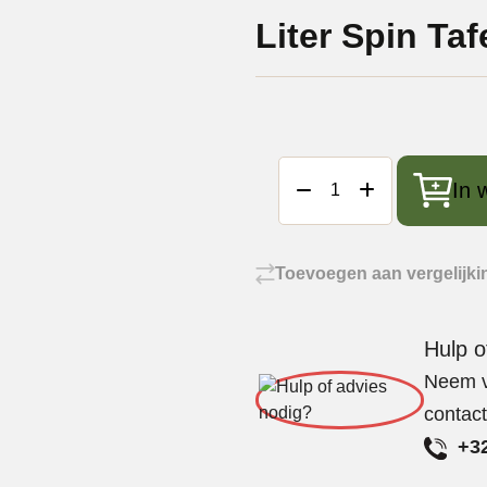
Liter Spin Taf
Höfats
In 
Bio-
ethanol
Brandstoffles
1
Toevoegen aan vergelijki
Liter
Spin
Hulp o
Tafelvuur
aantal
Neem vr
contac
+32