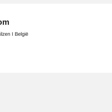
oom
lzen I België