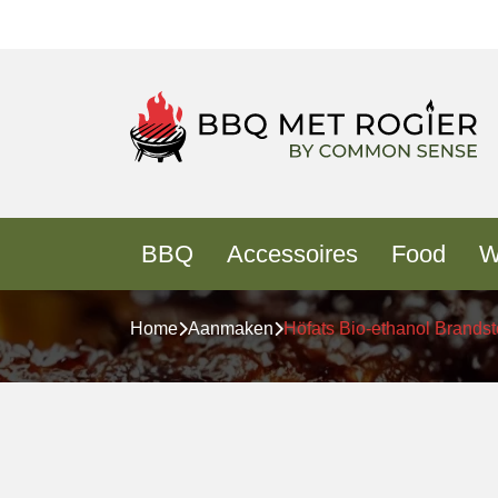
BBQ
Accessoires
Food
W
Home
Aanmaken
Höfats Bio-ethanol Brandsto