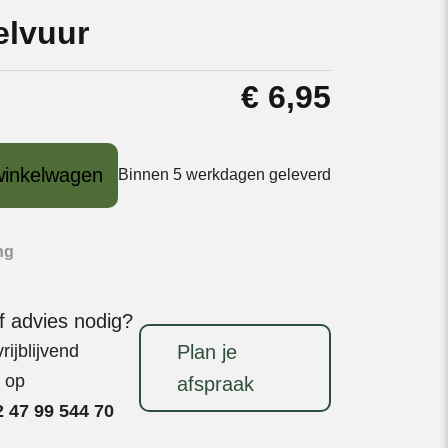
elvuur
€
6,95
winkelwagen
Binnen 5 werkdagen geleverd
ng
f advies nodig?
ijblijvend
Plan je
t op
afspraak
 47 99 544 70