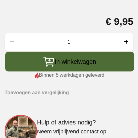
€
9,95
No
Rubbish
BBQ
In winkelwagen
Rubs
Naked
Binnen 5 werkdagen geleverd
Gun
Powder
Toevoegen aan vergelijking
aantal
Hulp of advies nodig?
Neem vrijblijvend contact op