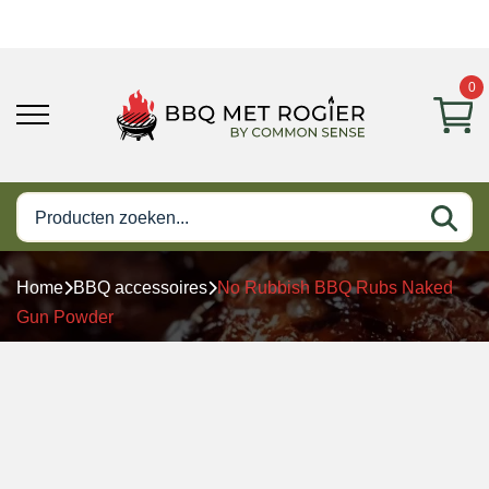
0
Home
BBQ accessoires
No Rubbish BBQ Rubs Naked
Gun Powder