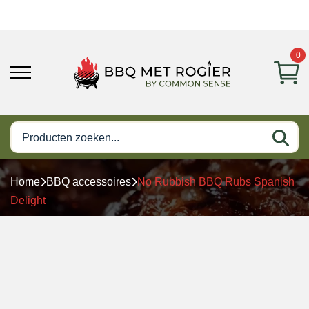
0
Home
BBQ accessoires
No Rubbish BBQ Rubs Spanish
Delight