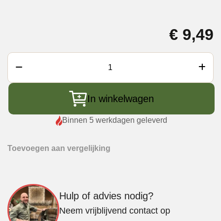
€
9,49
No
Rubbish
BBQ
In winkelwagen
Rubs
Spanish
Binnen 5 werkdagen geleverd
Delight
aantal
Toevoegen aan vergelijking
Hulp of advies nodig?
Neem vrijblijvend contact op