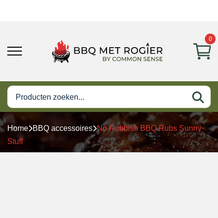
0
Home
BBQ accessoires
No Rubbish BBQ Rubs Sunny
Stuff