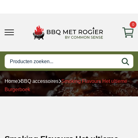
0
Home
BBQ accessoires
Smoking Flavours Het ultieme
Burgerboek