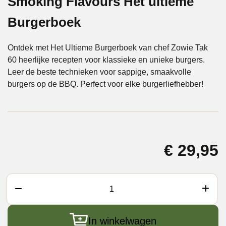
Smoking Flavours Het ultieme
Burgerboek
Ontdek met Het Ultieme Burgerboek van chef Zowie Tak
60 heerlijke recepten voor klassieke en unieke burgers.
Leer de beste technieken voor sappige, smaakvolle
burgers op de BBQ. Perfect voor elke burgerliefhebber!
€
29,95
Smoking
Flavours
Het
In winkelwagen