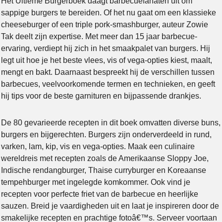
Het Ultieme Burgerboek daagt barbecuefanaten uit om
sappige burgers te bereiden. Of het nu gaat om een klassieke
cheeseburger of een triple pork-smashburger, auteur Zowie
Tak deelt zijn expertise. Met meer dan 15 jaar barbecue-
ervaring, verdiept hij zich in het smaakpalet van burgers. Hij
legt uit hoe je het beste vlees, vis of vega-opties kiest, maalt,
mengt en bakt. Daarnaast bespreekt hij de verschillen tussen
barbecues, veelvoorkomende termen en technieken, en geeft
hij tips voor de beste garnituren en bijpassende drankjes.
De 80 gevarieerde recepten in dit boek omvatten diverse buns,
burgers en bijgerechten. Burgers zijn onderverdeeld in rund,
varken, lam, kip, vis en vega-opties. Maak een culinaire
wereldreis met recepten zoals de Amerikaanse Sloppy Joe,
Indische rendangburger, Thaise curryburger en Koreaanse
tempehburger met ingelegde komkommer. Ook vind je
recepten voor perfecte friet van de barbecue en heerlijke
sauzen. Breid je vaardigheden uit en laat je inspireren door de
smakelijke recepten en prachtige fotoâ€™s. Serveer voortaan