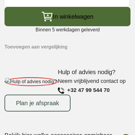
Smoking
Flavours
Rooksnippers
In winkelwagen
Giftbox
-
Binnen 5 werkdagen geleverd
5x
650
Toevoegen aan vergelijking
ml:
eik
-
Hulp of advies nodig?
beuk
-
Neem vrijblijvend contact op
appel
+32 47 99 544 70
-
kers
Plan je afspraak
-
hickory
aantal