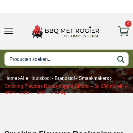
0
Home
Alle Houtskool - Brandstof - Smaakmakers
Smoking Flavours Rooksnippers Giftbox – 5x 650 ml: eik –
beuk – appel – kers – hickory