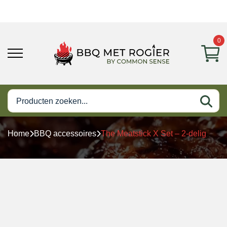
0
Home
BBQ accessoires
The Meatstick X Set – 2-delig