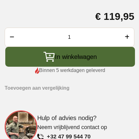
€
119,95
The
Meatstick
X
In winkelwagen
Set
-
Binnen 5 werkdagen geleverd
2-
delig
Toevoegen aan vergelijking
aantal
Hulp of advies nodig?
Neem vrijblijvend contact op
+32 47 99 544 70