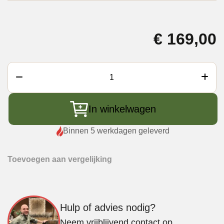
€
169,00
Vonken
Original
Kookplatform
In winkelwagen
aantal
Binnen 5 werkdagen geleverd
Toevoegen aan vergelijking
Hulp of advies nodig?
Neem vrijblijvend contact op