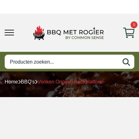
0
Home
BBQ's
Vonken Original Kookplatform