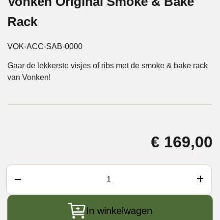
Vonken Original Smoke & Bake
Rack
VOK-ACC-SAB-0000
Gaar de lekkerste visjes of ribs met de smoke & bake rack
van Vonken!
€
169,00
Vonken
Original
Smoke
In winkelwagen
&