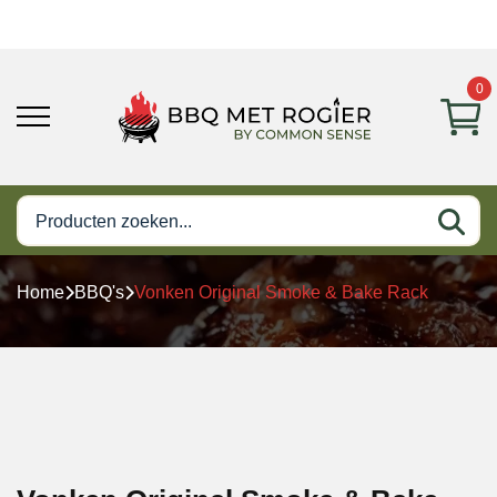
0
Home
BBQ's
Vonken Original Smoke & Bake Rack