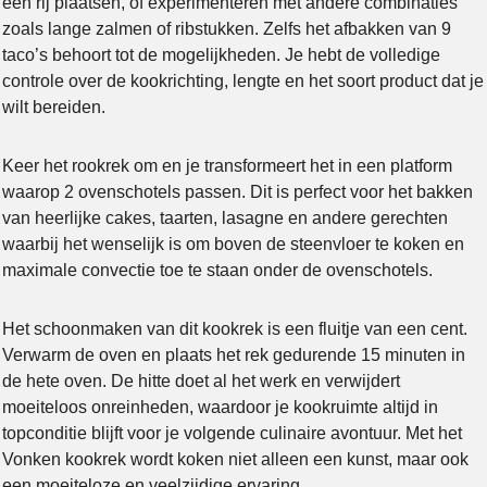
een rij plaatsen, of experimenteren met andere combinaties
zoals lange zalmen of ribstukken. Zelfs het afbakken van 9
taco’s behoort tot de mogelijkheden. Je hebt de volledige
controle over de kookrichting, lengte en het soort product dat je
wilt bereiden.
Keer het rookrek om en je transformeert het in een platform
waarop 2 ovenschotels passen. Dit is perfect voor het bakken
van heerlijke cakes, taarten, lasagne en andere gerechten
waarbij het wenselijk is om boven de steenvloer te koken en
maximale convectie toe te staan onder de ovenschotels.
Het schoonmaken van dit kookrek is een fluitje van een cent.
Verwarm de oven en plaats het rek gedurende 15 minuten in
de hete oven. De hitte doet al het werk en verwijdert
moeiteloos onreinheden, waardoor je kookruimte altijd in
topconditie blijft voor je volgende culinaire avontuur. Met het
Vonken kookrek wordt koken niet alleen een kunst, maar ook
een moeiteloze en veelzijdige ervaring.