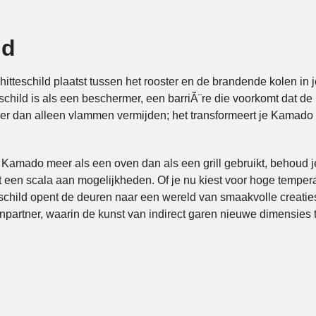
ld
n hitteschild plaatst tussen het rooster en de brandende kolen in 
teschild is als een beschermer, een barriÃ¨re die voorkomt dat d
meer dan alleen vlammen vermijden; het transformeert je Kamado 
e Kamado meer als een oven dan als een grill gebruikt, behou
 een scala aan mogelijkheden. Of je nu kiest voor hoge tempera
eschild opent de deuren naar een wereld van smaakvolle creaties
npartner, waarin de kunst van indirect garen nieuwe dimensies