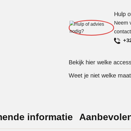
Hulp o
Neem vr
contac
+32
Bekijk hier welke acces
Weet je niet welke maat
mende informatie
Aanbevolen