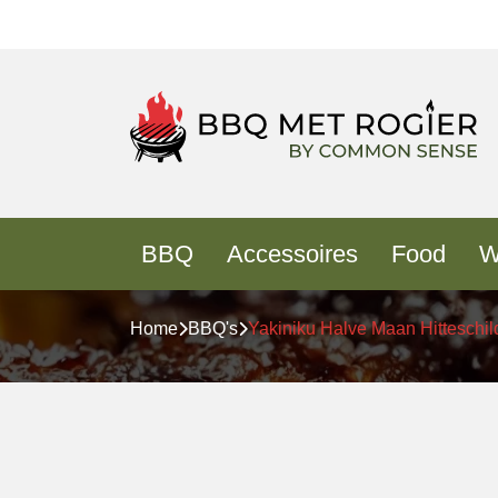
BBQ
Accessoires
Food
W
Home
BBQ's
Yakiniku Halve Maan Hitteschil