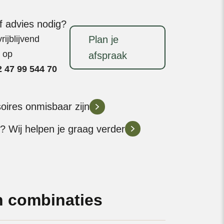
aantal
f advies nodig?
ijblijvend
Plan je
t op
afspraak
 47 99 544 70
soires onmisbaar zijn
? Wij helpen je graag verder
 combinaties