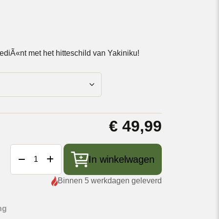
rediÃ«nt met het hitteschild van Yakiniku!
€
49,99
Yakiniku
In winkelwagen
Halve
Maan
Binnen 5 werkdagen geleverd
Hitteschild
2
stuks
ng