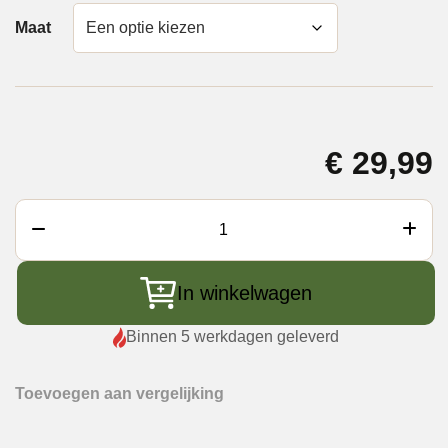
Maat
€
29,99
Yakiniku
Standaardrooster
RVS
In winkelwagen
rond
aantal
Binnen 5 werkdagen geleverd
Toevoegen aan vergelijking