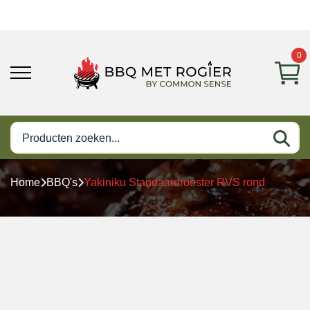
0
Home
BBQ's
Yakiniku Standaardrooster RVS rond