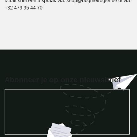
Maak snel een afspraak via: shop@bbqmetrogier.be of via
+32 479 95 44 70
Abonneer je op onze nieuwsbrief