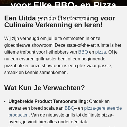
voor Elke BBQ- en Pizza
Een Uitdagende Bestemming voor
Enthousiast!
Culinaire Verkenning en leren!
Wij zijn verheugd om jullie te ontmoeten in onze
gloednieuwe showroom! Deze state-of-the-art ruimte is het
ultieme trefpunt voor liefhebbers van
BBQ
en
pizza
. Of je
nu een ervaren grillmaster bent of een beginnende
pizzabakker, onze showroom is een plek waar passie,
smaak en kennis samenkomen.
Wat Kun Je Verwachten?
Uitgebreide Product Tentoonstelling:
Ontdek en
ervaar een breed scala aan
BBQ
– en
pizza-gerelateerde
producten
. Van de nieuwste grills tot de fijnste pizza-
ovens, je vindt hier alles onder één dak.