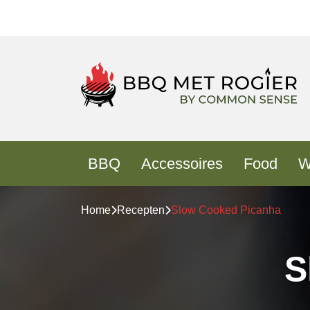
BBQ
Accessoires
Food
W
Home
Recepten
Slow Cooked Picanha
S