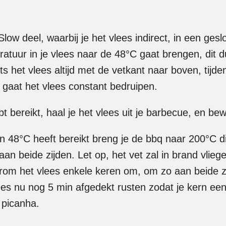
Slow deel, waarbij je het vlees indirect, in een ge
uur in je vlees naar de 48°C gaat brengen, dit duu
ats het vlees altijd met de vetkant naar boven, tij
g gaat het vlees constant bedruipen.
 bereikt, haal je het vlees uit je barbecue, en bew
an 48°C heeft bereikt breng je de bbq naar 200°C 
 aan beide zijden. Let op, het vet zal in brand vlieg
arom het vlees enkele keren om, om zo aan beide z
lees nu nog 5 min afgedekt rusten zodat je kern een 
 picanha.