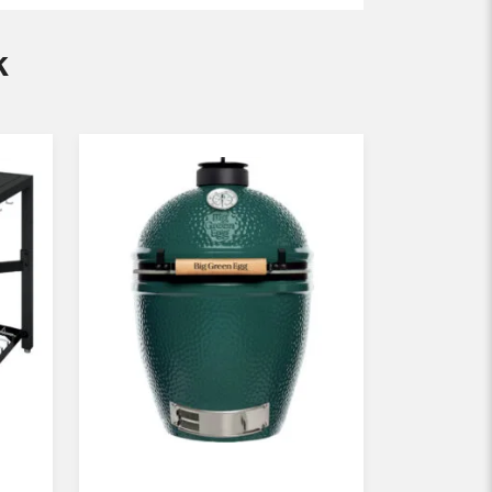
k
t Rogier kan het
dek dan de vele accessoires van hetzelfde
aar handschoenen, een keukenschort en zelfs