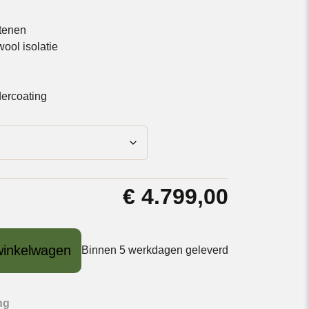
stenen
ool isolatie
ercoating
€
4.799,00
winkelwagen
Binnen 5 werkdagen geleverd
ng