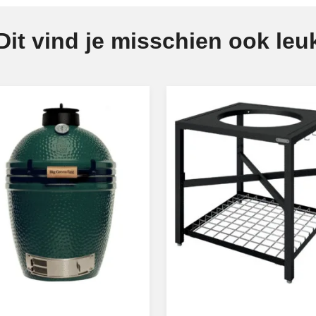
Dit vind je misschien ook leu
op + tafel
ek maakt!
pizzaoven kopen? Bij BBQ Me
tingen, maar wil je weten wat er nog allemaal mogelijk is? Ont
oze handige tools behoren. Denk maar aan pizzaschepjes, een p
voor professioneel pizza bakken.