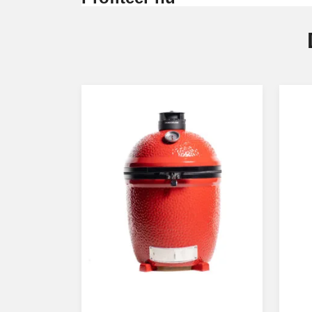
Aantal pizza’s: 5
Brood bakken: 5 kg
Maximumtemperatuur: 500 °C
Bakvlak: 100 x 70 cm
Gewicht: 175Kg
Brandstof: hout of gas
Aantal personen: van 15 tot 30
Verkrijgbaar: in de versies top, top + basis, t
Bekijk
hier
wat Alfa Forni zo uni
Accessoires voor je 
Voldoet dit opbouw model nu al aan je verwach
merk, zoals de Kit Pizzabakker, waartoe tall
een leuke pizzaroller. Alles wat je nodig hebt 
De Schietschoppen Set