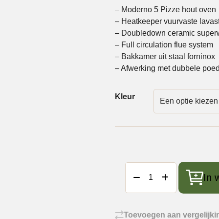
– Moderno 5 Pizze hout oven
– Heatkeeper vuurvaste lava
– Doubledown ceramic superw
– Full circulation flue system
– Bakkamer uit staal forninox
– Afwerking met dubbele poed
Kleur
Alfa
In 
Forni
Moderno
5
Pizze
Toevoegen aan vergelijki