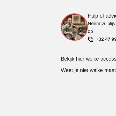
Hout
aantal
Hulp of adv
Neem vrijblij
op
+32 47 9
Bekijk hier welke acces
Weet je niet welke maat