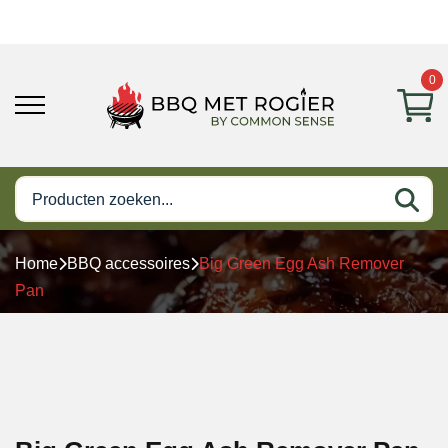
0
Home
BBQ accessoires
Big Green Egg Ash Remover
Pan