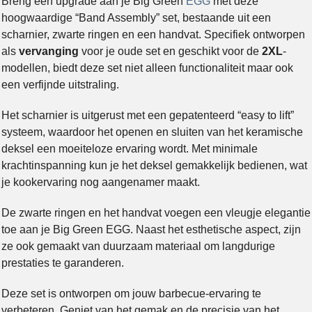
Breng een upgrade aan je Big Green
EGG
met deze
hoogwaardige “Band Assembly” set, bestaande uit een
scharnier, zwarte ringen en een handvat. Specifiek ontworpen
als
vervanging
voor je oude set en geschikt voor de
2XL
-
modellen, biedt deze set niet alleen functionaliteit maar ook
een verfijnde uitstraling.
Het scharnier is uitgerust met een gepatenteerd “easy to lift”
systeem, waardoor het openen en sluiten van het keramische
deksel een moeiteloze ervaring wordt. Met minimale
krachtinspanning kun je het deksel gemakkelijk bedienen, wat
je kookervaring nog aangenamer maakt.
De zwarte ringen en het handvat voegen een vleugje elegantie
toe aan je Big Green EGG. Naast het esthetische aspect, zijn
ze ook gemaakt van duurzaam materiaal om langdurige
prestaties te garanderen.
Deze set is ontworpen om jouw barbecue-ervaring te
verbeteren. Geniet van het gemak en de precisie van het