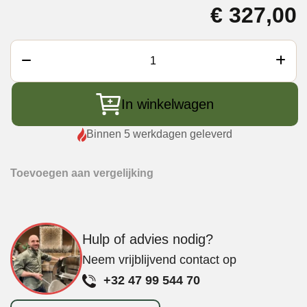
€
327,00
Big
Green
Egg
In winkelwagen
Band
Assembly
Binnen 5 werkdagen geleverd
Kit
XXL
Toevoegen aan vergelijking
Stalen
Band
incl..
Veer
Hulp of advies nodig?
&
Neem vrijblijvend contact op
Handvat
+32 47 99 544 70
aantal