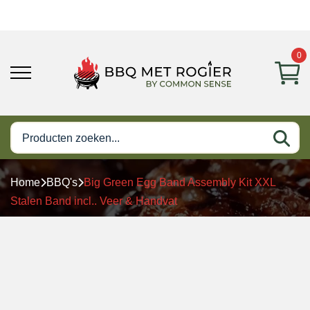
0
Home
BBQ's
Big Green Egg Band Assembly Kit XXL
Stalen Band incl.. Veer & Handvat