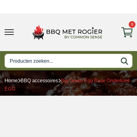
0
Home
BBQ accessoires
Big Green Egg Base Onderkant
EGG