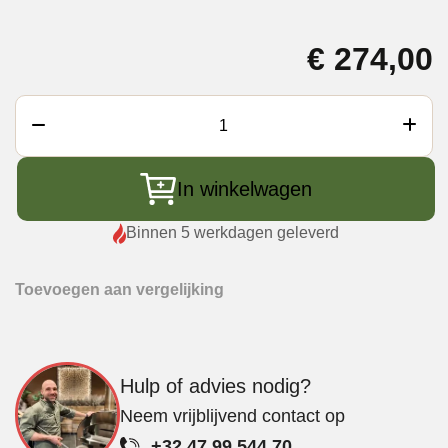
€
274,00
Big
Green
Egg
In winkelwagen
Base
Onderkant
Binnen 5 werkdagen geleverd
EGG
aantal
Toevoegen aan vergelijking
Hulp of advies nodig?
Neem vrijblijvend contact op
+32 47 99 544 70