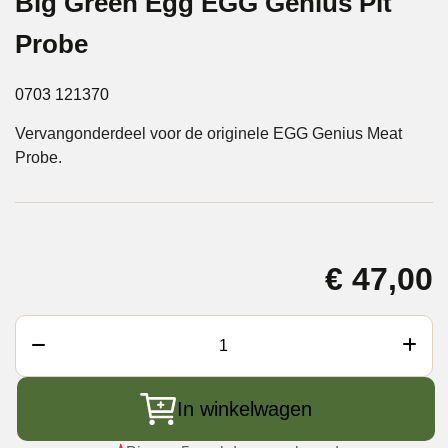
Big Green Egg EGG Genius Pit
Probe
0703 121370
Vervangonderdeel voor de originele EGG Genius Meat
Probe.
€
47,00
Big
Green
Egg
In winkelwagen
EGG