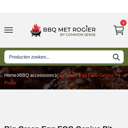
0
Home
BBQ accessoires
Big Green Egg EGG Genius Pit
Probe