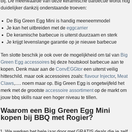
bij. De meerwaarde van deze keramische barbecue wordt nog
duidelijker dankzij onderstaande troeven:
De Big Green Egg Mini is handig meeneemmodel
Je kan het uitbreiden met de
eggcarrier
De keramische barbecue is uiterst duurzaam en sterk
Je krijgt levenslange garantie op je nieuwe barbecue
Ten slotte beschik je ook over de mogelijkheid om tal van
Big
Green Egg accessoires
bij deze houtskool barbecue aan te
kopen. Denk maar aan de
ConvEGGtor
een uiterst veilig
hitteschild. maar ook accessoires zoals:
flavour Injector
,
Meat
Claws
,…. noem maar op. Big Green Egg is ongetwijfeld het
merk met de grootste
accessoire assortiment
op de markt om
jouw bbq skills naar een hoger niveau te tillen.
Waarom een Big Green Egg Mini
kopen bij BBQ met Rogier?
We werken het hele jaar door met GRATIS deals die je zelf