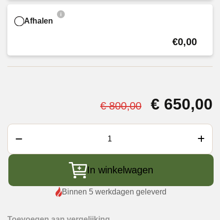
Afhalen
€0,00
Oorspron
€
650,00
€
800,00
prijs
p
was:
i
Big
€ 800,00.
€
Green
Egg
In winkelwagen
Mini
zonder
Binnen 5 werkdagen geleverd
Carrier
aantal
Toevoegen aan vergelijking