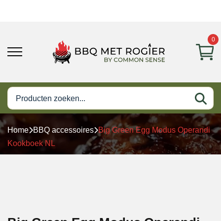
0
Home
BBQ accessoires
Big Green Egg Modus Operandi
Kookboek NL