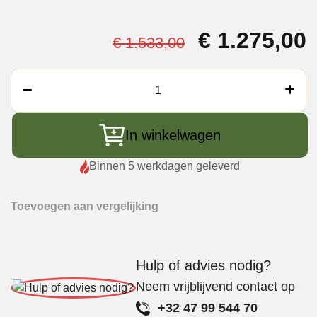
Oorspronke
€
1.275,00
€
1.533,00
prijs
p
was:
i
Big
€ 1.533,00.
€
Green
Egg
In winkelwagen
Small
+
Binnen 5 werkdagen geleverd
Nest
+
Toevoegen aan vergelijking
EGGMates
aantal
Hulp of advies nodig?
Neem vrijblijvend contact op
+32 47 99 544 70