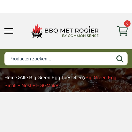
0
Home
Alle Big Green Egg Toestellen
Big Green Egg
Small + Nest + EGGMates