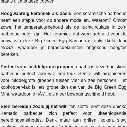
plaats uit met deze troeven:
Hoogwaardig keramiek als basis:
een keramische barbecue
heeft een stapje voor op andere modellen. Waarom? Omdat
zowel het temperatuurbehoud als de luchtcirculatie in zo’n
barbecue beter zijn. Het keramiek dat werd gebruikt voor de
bouw van deze Big Green Egg Kamado is ontwikkeld door
NASA, waardoor je barbecuekunsten ongekend hoogtes
bereiken.
Perfect voor middelgrote groepen:
daarbij is deze houtskool
barbecue perfect voor wie een leuk etentje wilt organiseren
voor middelgrote groepen tussen vier en zes personen. Het
kookoppervlak is iets groter dan dat van de Big Green Egg
Mini, waardoor je nÃ©t iets meer bewegingsvrijheid hebt.
Eten bereiden zoals jij het wilt:
ten slotte leent deze unieke
Kamado barbecue zich perfect voor uiteenlopende
bereidingsmethodes. Denk maar aan grillen, koken, slow
cooking, stomen en meer. Zo kan je precies die gerechten