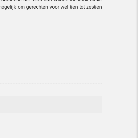
gelijk om gerechten voor wel tien tot zestien
houtskool barbecue is een van zijn sterkste
innentemperatuur (die zelfs in putje winter op
 pakket