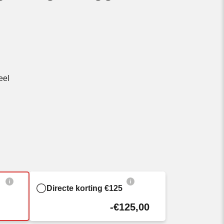
e
eel
Directe korting €125
-€125,00