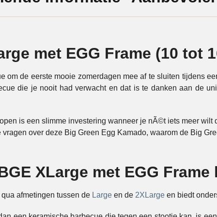
arge met EGG Frame (10 tot 1
 om de eerste mooie zomerdagen mee af te sluiten tijdens een 
cue die je nooit had verwacht en dat is te danken aan de un
n is een slimme investering wanneer je nÃ©t iets meer wilt d
l je vragen over deze Big Green Egg Kamado, waarom de Big 
 BGE XLarge met EGG Frame
 qua afmetingen tussen de
Large
en de
2XLarge
en biedt onder
dan een keramische barbecue die tegen een stootje kan, is ee