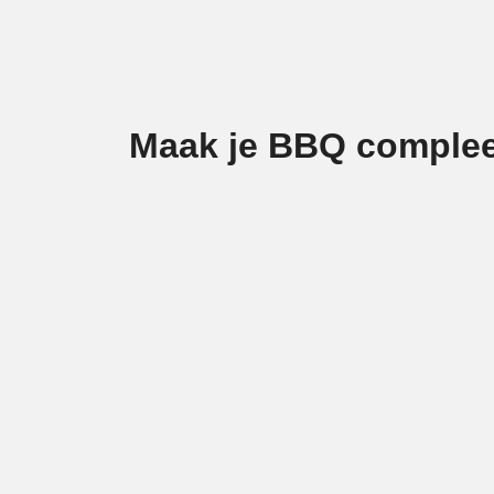
Levenslange garantie
Geen enkele Kamado 
Big Green Egg wil dat jij je kunsten als prof
Maak je BBQ complee
XLarge kopen natuurlijk onmisbaar. Je kunt
ConvEGGtor
,
basket
de
Flavour Injector
en d
gerecht voor te schotelen. Kortom, bijna alle
en maak gebruik van onze
Big Green Egg acc
barbecue en niet alleen je smaakpapillen, maar
ceramic Poultry Roaster
baking Stone
roasting Rack
flavour Injector
meat Claws
drip Pan
Noem maar op. Big Green Egg is ongetwijfel