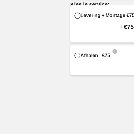
Kies je service:
Levering + Montage €7
+€75
Afhalen - €75