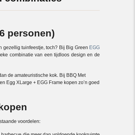
6 personen)
gezellig tuinfeestje, toch? Bij Big Green
EGG
ieke combinatie van een tijdloos design en de
an de amateuristische kok. Bij BBQ Met
Green Egg XLarge + EGG Frame kopen zo’n goed
 kopen
staande voordelen:
n barbecue die meer dan voldoende kookruimte