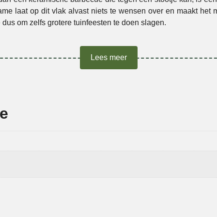
 laat op dit vlak alvast niets te wensen over en maakt het mo
dus om zelfs grotere tuinfeesten te doen slagen.
ent kiezen voor kwaliteit:
ook de keramiek basis van deze 
eriaal geniet je van een optimale luchtcirculatie, een betere b
Lees meer
arge + EGG Frame kopen: het
ie
derstaande onderdelen: