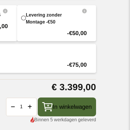
5
Levering zonder
Montage -€50
,00
-€50,00
-€75,00
€
3.399,00
Big
In winkelwagen
Green
Egg
Binnen 5 werkdagen geleverd
XLarge
+