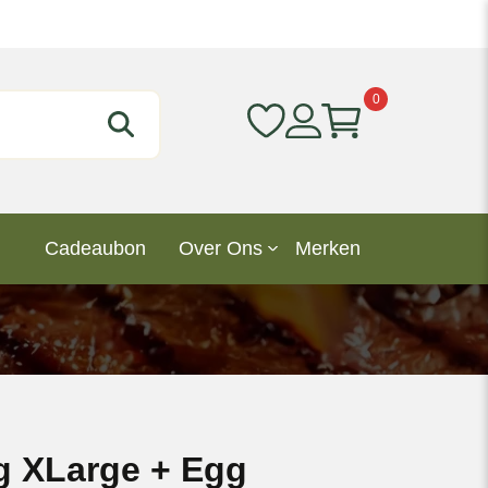
0
Cadeaubon
Over Ons
Merken
g XLarge + Egg