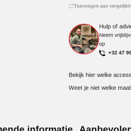
Toevoegen aan vergelijki
Hulp of adv
Neem vrijblij
op
+32 47 9
Bekijk hier welke acces
Weet je niet welke maat
mende informatie
Aanbevolen