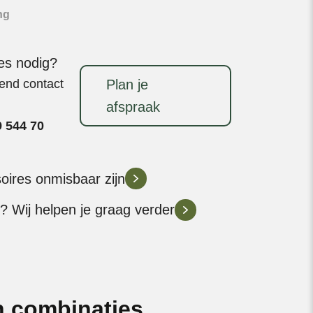
Egg
ng
Frame
aantal
ies nodig?
vend contact
Plan je
afspraak
9 544 70
soires onmisbaar zijn
? Wij helpen je graag verder
 combinaties