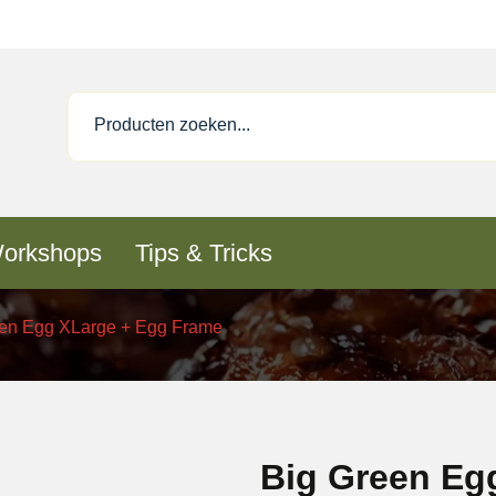
orkshops
Tips & Tricks
een Egg XLarge + Egg Frame
Big Green Eg