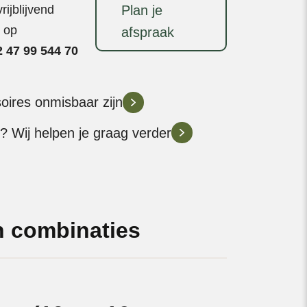
Mates
ijblijvend
Plan je
aantal
t op
afspraak
 47 99 544 70
soires onmisbaar zijn
? Wij helpen je graag verder
 combinaties