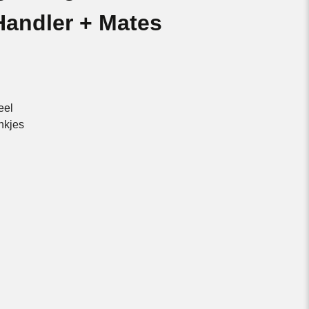
Handler + Mates
e
eel
ankjes