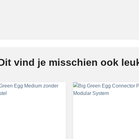
IntEGGrated onderstel?
nkjes kopen, dat doe je niet zomaar – maar enkel als je op z
dt. Het
EGG Nest IntEGGrated Handler
onderstel pakt uit me
 van een steekwagen en een staander garandeert de ideale balans
Dit vind je misschien ook leu
 werkruimte tijdens het kok
k onderdeel van de
kjes. De set bestaat uit twee uit Acaciahout vervaardigde pl
n niet meer met kruiden, barbecuetools en andere essentiële
p bij BBQ Met Rogier, voor l