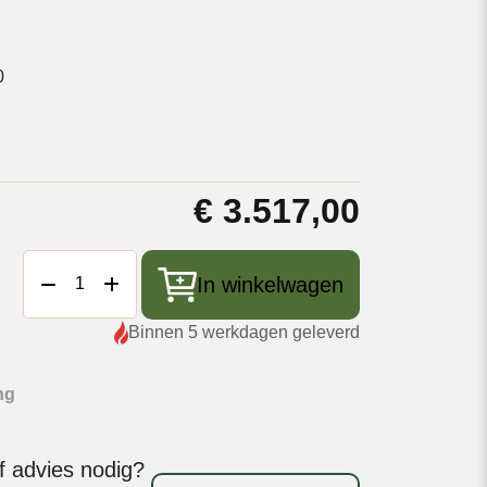
0
€
3.517,00
Big
In winkelwagen
Green
Egg
Binnen 5 werkdagen geleverd
XLarge
+
Nest
ng
intEGGrated
Handler
f advies nodig?
+