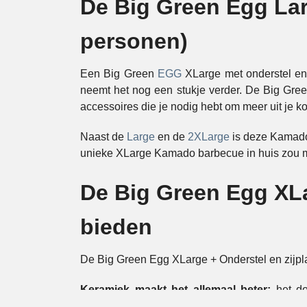
De Big Green Egg Larg
personen)
Een Big Green
EGG
XLarge met onderstel en 
neemt het nog een stukje verder. De Big Green
accessoires die je nodig hebt om meer uit je k
Naast de
Large
en de
2XLarge
is deze Kamado 
unieke XLarge Kamado barbecue in huis zou m
De Big Green Egg XLar
bieden
De Big Green Egg XLarge + Onderstel en zijpla
Keramiek maakt het allemaal beter:
het do
temperatuurbehoud tijdens het koken, een opti