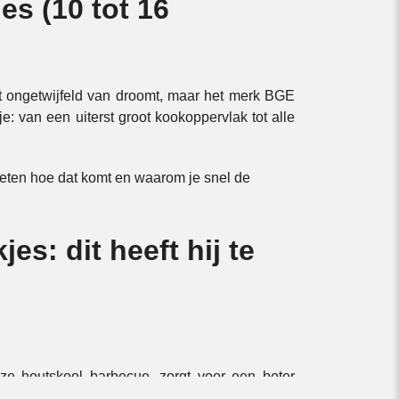
es (10 tot 16
at ongetwijfeld van droomt, maar het merk BGE
: van een uiterst groot kookoppervlak tot alle
eten hoe dat komt en waarom je snel de
s: dit heeft hij te
e houtskool barbecue, zorgt voor een beter
at je nodig hebt dus om je gasten in de watten