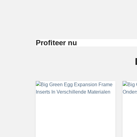
Wat is het EGG Nest 
De Big Green Egg XLarge + Onderstel en zijpla
iets meer bewegingsvrijheid en veiligheid bie
Profiteer nu
barbecue snel te verplaatsen. De samensmelting
EGG Mates, voor meer
Daarbij vormt ook de
EGG Mates
een belangrij
Big Green Egg XLarge met onderstel en zijplan
bevestigd. Het resultaat? Je sukkelt voortaa
liggen.
Big Green Egg te koo