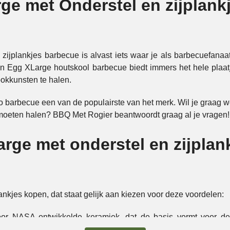
e met Onderstel en zijplankj
zijplankjes barbecue is alvast iets waar je als barbecuefana
 Egg XLarge houtskool barbecue biedt immers het hele plaatje
ookkunsten te halen.
barbecue een van de populairste van het merk. Wil je graag w
oeten halen? BBQ Met Rogier beantwoordt graag al je vragen!
ge met onderstel en zijplankje
nkjes kopen, dat staat gelijk aan kiezen voor deze voordelen:
or NASA ontwikkelde keramiek, dat de basis vormt voor dez
male luchtcirculatie en een veilige manier van koken. Precies w