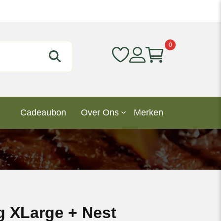
0
Cadeaubon
Over Ons
Merken
g XLarge + Nest