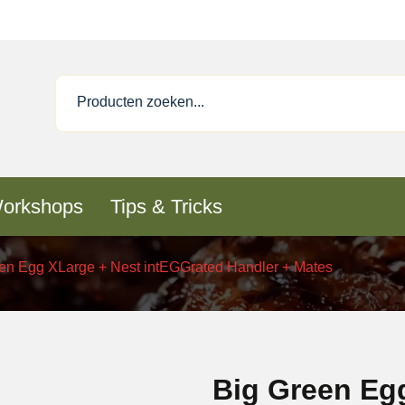
orkshops
Tips & Tricks
en Egg XLarge + Nest intEGGrated Handler + Mates
Big Green Eg