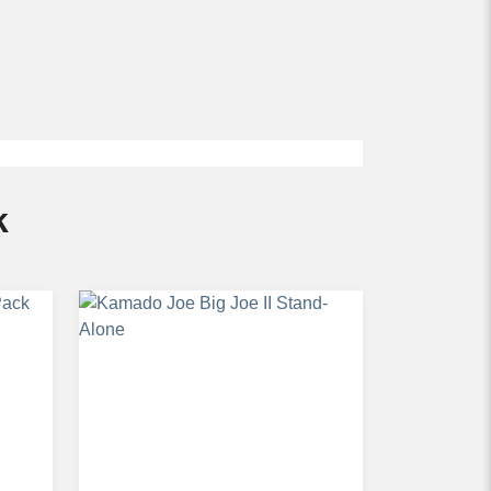
oek bent naar een keramische barbecue die nÃ©t
t stevige poten en handige zwenkwielen om je
 tussen stabiliteit en flexibiliteit.
k
en
ankjes die je zonder problemen aan je barbecue
 hulpmiddelen die anders op de grond komen te
evenslange garantie