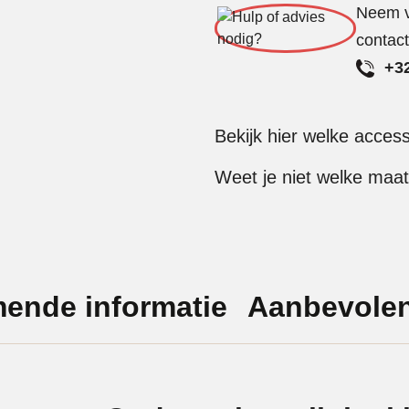
Neem vr
contac
+32
Bekijk hier welke acces
Weet je niet welke maat
mende informatie
Aanbevolen