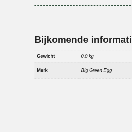
te leggen.
Een meer dan groot kookoppervlak en hee
Egg XLarge + Onderstel en zijplankjes kopen p
stomen tot grillen, wokken en meer, alles kan.
Bijkomende informat
De Big Green Egg XLar
Gewicht
0,0 kg
je
Merk
Big Green Egg
Hieronder zie je wat je bij de XLarge Kamado b
1 Dome
1 Base
1 Fire box
1 Fire ring
1 Cast iron grate
1 Stainless steel grid