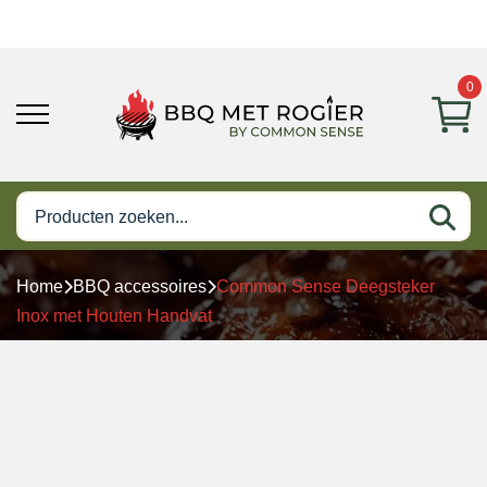
0
Home
BBQ accessoires
Common Sense Deegsteker
Inox met Houten Handvat