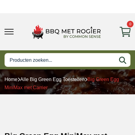
0
Home
Alle Big Green Egg Toestellen
Big Green Egg
MiniMax met Carrier