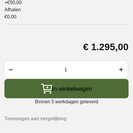
+€50,00
Afhalen
€0,00
€
1.295,00
Big
Green
Egg
In winkelwagen
MiniMax
met
Binnen 5 werkdagen geleverd
Carrier
aantal
Toevoegen aan vergelijking