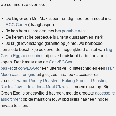
we sommen ze even op:
De Big Green MiniMax is een handig meeneemmodel incl.
EGG Carier
(draaghaspel)
Je kan hem uitbreiden met het
portable nest
De keramische barbecue is uiterst duurzaam en sterk
Je krijgt levenslange garantie op je nieuwe barbecue
Ten slotte beschik je ook over de mogelijkheid om tal van
Big
Green Egg accessoires
bij deze houtskool barbecue aan te
kopen. Denk maar aan de
ConvEGGtor
basket
of
convEGGtor
een uiterst veilig hitteschild en een
Half
Moon cast iron grid
uit gietijzer. maar ook accessoires
zoals:
Ceramic Poultry Roaster
–
Baking Stone
–
Roasting
Rack
–
flavour Injector
–
Meat Claws,
…. noem maar op. Big
Green Egg is ongetwijfeld het merk met de grootste
accessoire
assortiment
op de markt om jouw bbq skills naar een hoger
niveau te tillen.